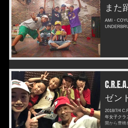
また踊
AMI・COYUK
UNDERB
C.R.
ゼント
2018/7/4
年女子クラス
園から豊橋名