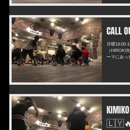
CALL O
月曜18:00
（HIROK
ーマにあった
にオススメです
KIM
🇱🇾