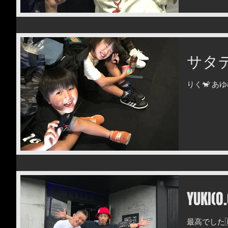
ないつもありが
サタデー
りく🐒 あゆ
YUKI(O
最高でした