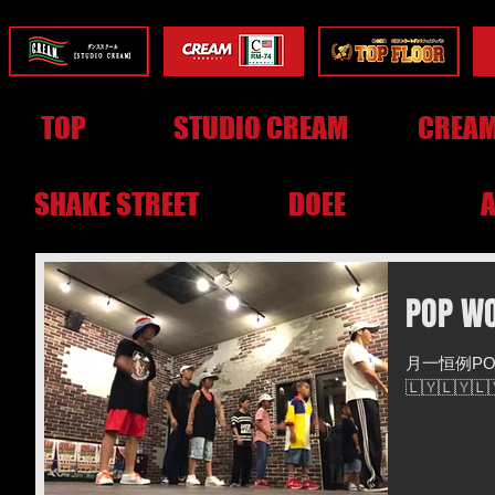
TOP
STUDIO CREAM
CREAM
SHAKE STREET
DOEE
POP W
月一恒例PO
🇱🇾🇱🇾🇱