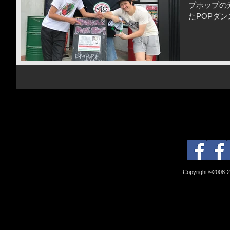
プホップの
たPOPダ
🔴 次は
い！ とに
どデカいエネ
Copyright ©2008-2