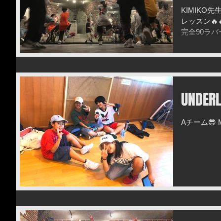
KIMIKO先
レッスン🔥
完全90ラバ
ュラー化が楽
UNDE
Aチーム😎 