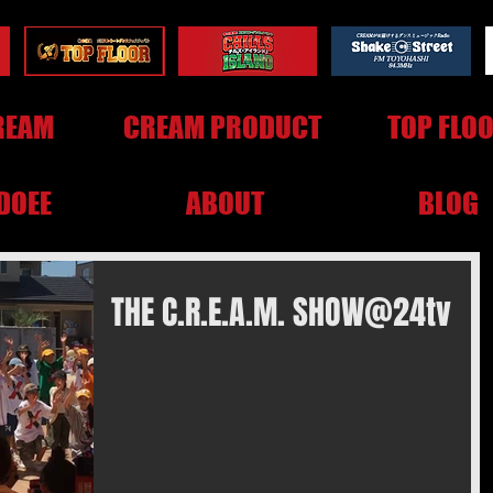
REAM
CREAM PRODUCT
TOP FLO
DOEE
ABOUT
BLOG
THE C.R.E.A.M. SHOW@24tv