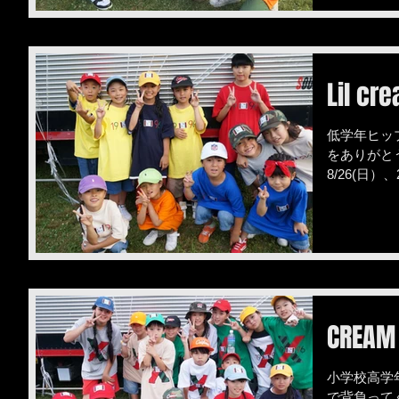
Lil cr
低学年ヒップ
をありがとう
8/26(日）
CREAM
小学校高学
で背負って