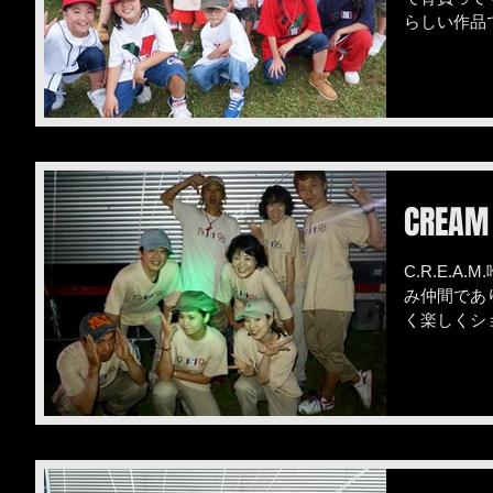
らしい作品で
とう😊😊😊
CREAM
C.R.E.
み仲間であ
く楽しくショ
クラス、6
れます。