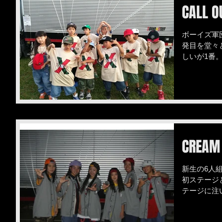
CALL O
ボーイズ軍
発目を堂々
しいが1番。
クラス
CREAM 
新生の6人
初ステージ
テージに注
ができまし
人、水曜20