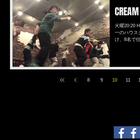
CREAM 
火曜20:20 
一のハウスク
け、8名で
来てください
8
9
10
11