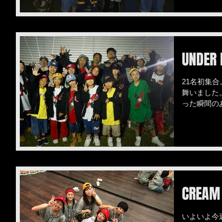
UNDER 
21名初集合
舞いました
った瞬間の
🔥
CREAM
いよいよ今週