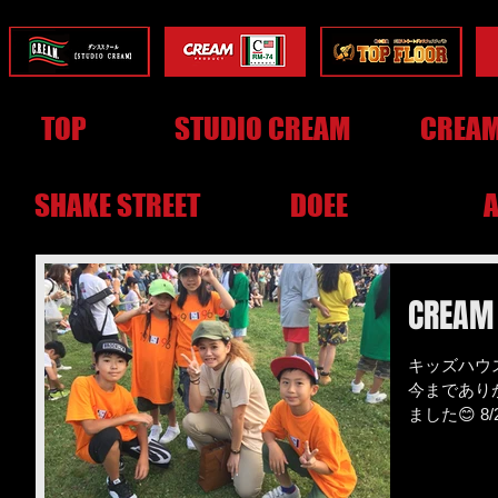
TOP
STUDIO CREAM
CREAM
SHAKE STREET
DOEE
CREAM 
キッズハウ
今まであり
ました😊 
YUME先