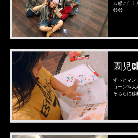
ム感に仕上が
😊😊
園児cla
ずっとマン
コーン🦄
そちらに移
した😌 
つ出れるか…