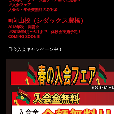
※入会フェア
入会金・年会費無料のみ対象
■向山校（シダックス豊橋）
2018年秋・開講☆
※2018年4月〜8月まで、体験会実施予定！
COMING SOON!!!
只今入会キャンペーン中！