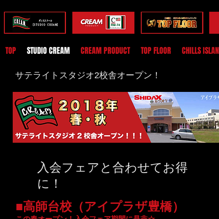
TOP
STUDIO CREAM
CREAM PRODUCT
TOP FLOOR
CHILLS ISLA
サテライトスタジオ2校舎オープン！
入会フェアと合わせてお得
に！
■高師台校（アイプラザ豊橋）
この春オープン！入会フェア期間に是非☆