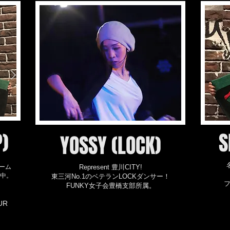
P)
S
YOSSY (LOCK)
ーム
Represent 豊川CITY!
動中。
東三河No.1のベテランLOCKダンサー！
フ
FUNKY女子会豊橋支部所属。
UR