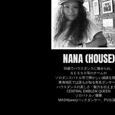
NANA (HOUSE)
16歳でハウスダンスに魅せられ、
ＧＥＳＳＯ等のチームや
ソロダンスバトル等で輝かしい成績を
東海地区では誰もが知る有名ダンサ
ハウスダンスの楽しさ・魅力を伝えま
CENTRAL EMBLEM QUEEN
ソロバトル／優勝
MASH(avex)バックダンサー、PV出