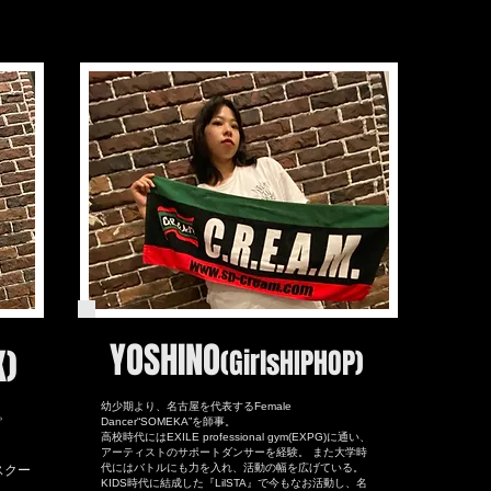
YOSHINO
K)
(GirlsHIPHOP)
幼少期より、名古屋を代表するFemale
。
Dancer“SOMEKA”を師事。
高校時代にはEXILE professional gym(EXPG)に通い、
アーティストのサポートダンサーを経験。 また大学時
代にはバトルにも力を入れ、活動の幅を広げている。
スクー
KIDS時代に結成した『LilSTA』で今もなお活動し、名