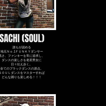
SACHI (SOUL)
誰もが認める
地元Ｎｏ.1ＦＵＮＫＹダンサー
黒さ、ファンキーを常に追求し、
ダンスの楽しさを老若男女に
日々伝え歩く。
全てのブラックダンスの原点。
ＳＯＵＬダンスをマスターすれば
どんな踊りも楽しめる！！！