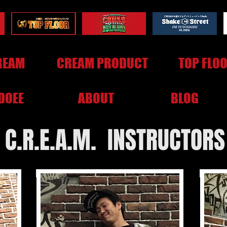
REAM
CREAM PRODUCT
TOP FLO
DOEE
ABOUT
BLOG
C.R.E.A.M. INSTRUCTORS