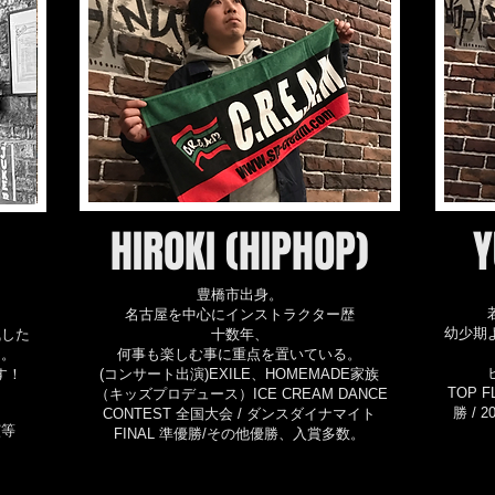
HIROKI (HIPHOP)
Y
豊橋市出身。
名古屋を中心にインストラクター歴
幼少期
残した
十数年、
ー。
何事も楽しむ事に重点を置いている。
す！
(コンサート出演)EXILE、HOMEMADE家族
TOP F
（キッズプロデュース）ICE CREAM DANCE
勝 / 2
CONTEST 全国大会 / ダンスダイナマイト
演等
FINAL 準優勝/その他優勝、入賞多数。